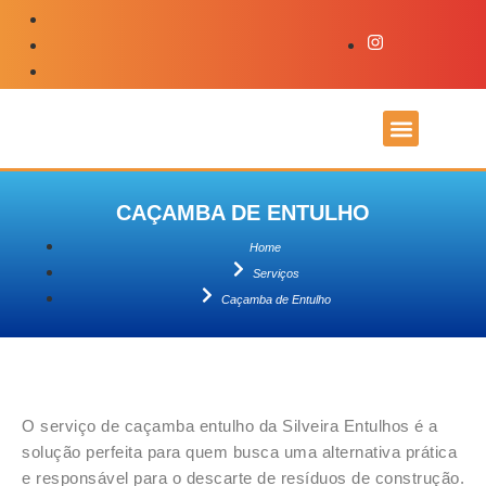
A EMPRESA
CAÇAMBA DE ENTULHO
Home
Serviços
Caçamba de Entulho
O serviço de caçamba entulho da Silveira Entulhos é a
solução perfeita para quem busca uma alternativa prática
e responsável para o descarte de resíduos de construção.